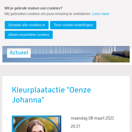
Spring
Wil je gebruik maken van cookies?
naar
Wij gebruiken cookies om jouw ervaring te verbeteren.
Lees meer
.
MENU
Spring
naar
Urk
de
Schakel alle cookies in
Toon cookie-instellingen
inhoud
Spring
Alleen essentiële cookies
naar
het
hoofdmenu
Actueel
Nieuws
Blog
Blogs per auteur
Kleurplaatactie "Oenze
Blogarchief
Johanna"
maandag 08 maart 2021
20:37