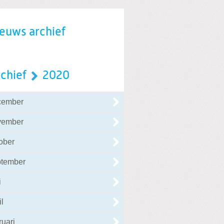
euws archief
chief
2020
cember
vember
ober
ptember
i
il
ruari