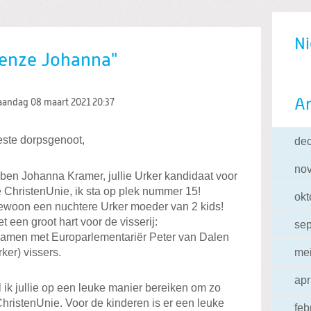
Ni
Oenze Johanna"
Ar
andag 08 maart 2021
20:37
ste dorpsgenoot,
de
no
 ben Johanna Kramer, jullie Urker kandidaat voor
 ChristenUnie, ik sta op plek nummer 15!
okt
woon een nuchtere Urker moeder van 2 kids!
t een groot hart voor de visserij:
se
n, samen met Europarlementariër Peter van Dalen
ker) vissers.
me
apr
 ik jullie op een leuke manier bereiken om zo
 ChristenUnie. Voor de kinderen is er een leuke
feb