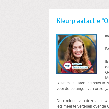
Kleurplaatactie "
ma
Be
Ik
de
Ge
Me
ik zet mij al jaren intensief i
voor de belangen van onze (Ur
Door middel van deze actie wil
iets meer te vertellen over de